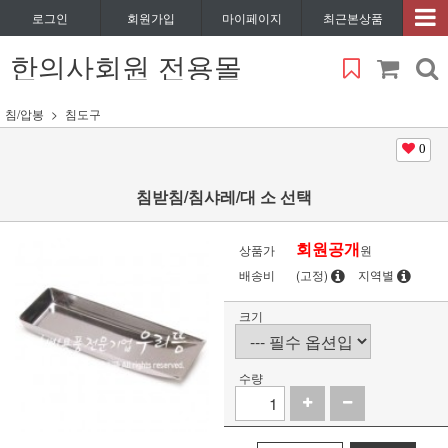
로그인
회원가입
마이페이지
최근본상품
한의사회원 전용몰
침/압봉
침도구
0
침받침/침샤레/대 소 선택
회원공개
상품가
원
배송비
(고정)
지역별
크기
수량