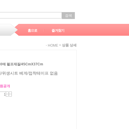
검색
홈으로
즐겨찾기
-
>
상품 상세
HOME
0매 펄프재질/45CmX37Cm
/위생시트 베게/접착테이프 없음
원공개