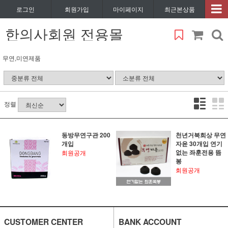
로그인
회원가입
마이페이지
최근본상품
한의사회원 전용몰
무연,미연제품
정렬
동방무연구관 200
천년거북희상 무연
개입
자윤 30개입 연기
없는 좌훈전용 뜸
회원공개
봉
회원공개
CUSTOMER CENTER
BANK ACCOUNT